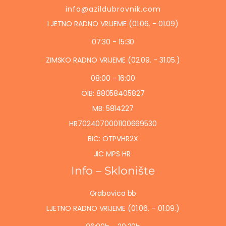
info@azildubrovnik.com
LJETNO RADNO VRIJEME (01.06. - 01.09)
07:30 - 15:30
ZIMSKO RADNO VRIJEME (02.09. - 31.05.)
08:00 - 16:00
OIB: 88058405827
MB: 5814227
HR7024070001100669530
BIC: OTPVHR2X
JIC MPS HR
Info – Sklonište
Grabovica bb
LJETNO RADNO VRIJEME (01.06. – 01.09.)