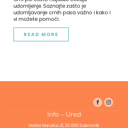
udomljenje. Saznajte zašto je
udomljavanje crnih pasa važno i kako i
vi možete pomoći.
READ MORE
Info – Ured
Marka Marulića 21, 20 000 Dubrovnik