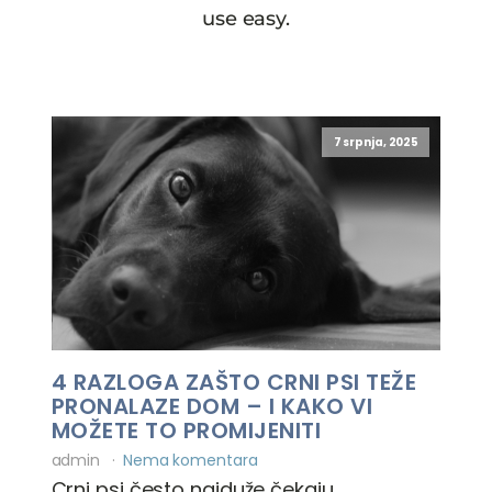
use easy.
7 srpnja, 2025
4 RAZLOGA ZAŠTO CRNI PSI TEŽE
PRONALAZE DOM – I KAKO VI
MOŽETE TO PROMIJENITI
admin
Nema komentara
Crni psi često najduže čekaju