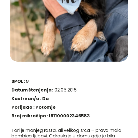
SPOL :
M
Datum štenjenja :
02.05.2015.
Kastriran/a :
Da
Porijeklo :
Potomje
Broj mikročipa :
191100002346583
Tori je manjeg rasta, ali velikog srca – prava mala
bombica ljubavi. Odrasla je u domu gdje je bila