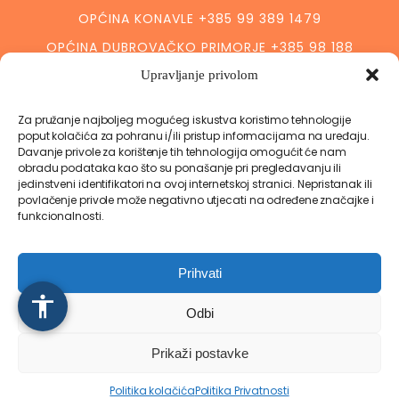
OPĆINA KONAVLE +385 99 389 1479
OPĆINA DUBROVAČKO PRIMORJE +385 98 188
3632
Upravljanje privolom
GRAD PLOČE +385 99 496 69 03
GRAD METKOVIĆ +385 95 583 39 57
Za pružanje najboljeg mogućeg iskustva koristimo tehnologije
+385 98 818 791
poput kolačića za pohranu i/ili pristup informacijama na uređaju.
Davanje privole za korištenje tih tehnologija omogućit će nam
ZAŽABLJE +385 99 471 6055
obradu podataka kao što su ponašanje pri pregledavanju ili
jedinstveni identifikatori na ovoj internetskoj stranici. Nepristanak ili
STON +385 98 177 9329.
povlačenje privole može negativno utjecati na određene značajke i
POJEZERJE +385 20 695 560
funkcionalnosti.
VRGORAC + 385 99 589 8858
OREBIĆ + 385 99 314 6423
Prihvati
JANJINA + 385 20 741 369
Odbi
TRPANJ + 385 20 743 448
Prikaži postavke
MLJET + 385 20 745 187
Politika kolačića
Politika Privatnosti
Politika Privatnosti