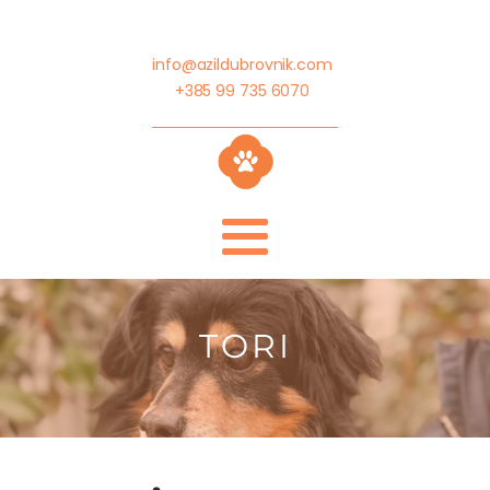
info@azildubrovnik.com
+385 99 735 6070
TORI