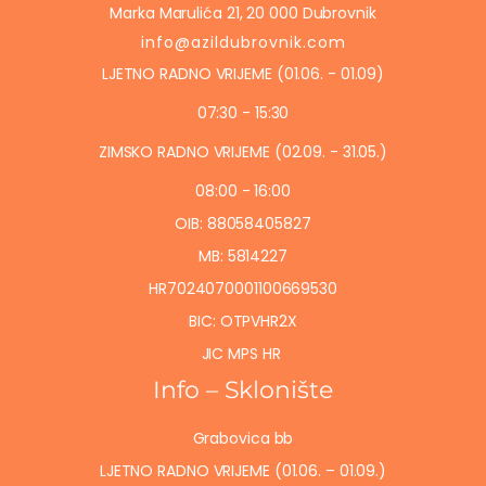
Marka Marulića 21, 20 000 Dubrovnik
info@azildubrovnik.com
LJETNO RADNO VRIJEME (01.06. - 01.09)
07:30 - 15:30
ZIMSKO RADNO VRIJEME (02.09. - 31.05.)
08:00 - 16:00
OIB: 88058405827
MB: 5814227
HR7024070001100669530
BIC: OTPVHR2X
JIC MPS HR
Info – Sklonište
Grabovica bb
LJETNO RADNO VRIJEME (01.06. – 01.09.)