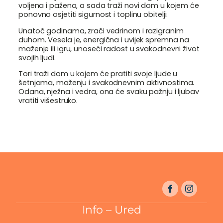
voljena i pažena, a sada traži novi dom u kojem će
ponovno osjetiti sigurnost i toplinu obitelji.
Unatoč godinama, zrači vedrinom i razigranim
duhom. Vesela je, energična i uvijek spremna na
maženje ili igru, unoseći radost u svakodnevni život
svojih ljudi.
Tori traži dom u kojem će pratiti svoje ljude u
šetnjama, maženju i svakodnevnim aktivnostima.
Odana, nježna i vedra, ona će svaku pažnju i ljubav
vratiti višestruko.
Info – Ured