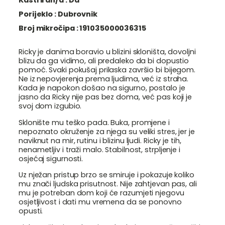
Porijeklo :
Dubrovnik
Broj mikročipa :
191035000036315
Ricky je danima boravio u blizini skloništa, dovoljni
blizu da ga vidimo, ali predaleko da bi dopustio
pomoć. Svaki pokušaj prilaska završio bi bijegom.
Ne iz nepovjerenja prema ljudima, već iz straha.
Kada je napokon došao na sigurno, postalo je
jasno da Ricky nije pas bez doma, već pas koji je
svoj dom izgubio.
Sklonište mu teško pada. Buka, promjene i
nepoznato okruženje za njega su veliki stres, jer je
naviknut na mir, rutinu i blizinu ljudi. Ricky je tih,
nenametljiv i traži malo. Stabilnost, strpljenje i
osjećaj sigurnosti.
Uz nježan pristup brzo se smiruje i pokazuje koliko
mu znači ljudska prisutnost. Nije zahtjevan pas, ali
mu je potreban dom koji će razumjeti njegovu
osjetljivost i dati mu vremena da se ponovno
opusti.