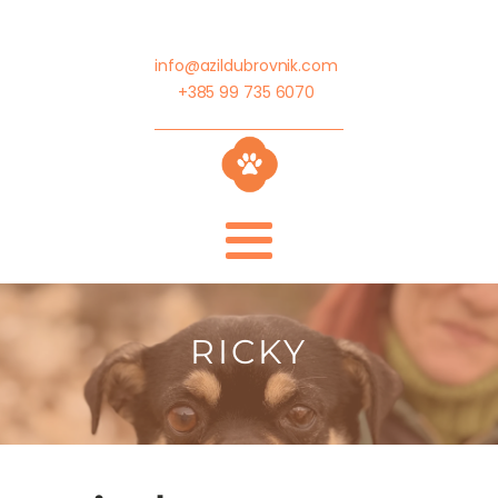
info@azildubrovnik.com
+385 99 735 6070
RICKY