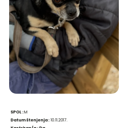
SPOL :
M
Datum štenjenja :
10.11.2017.
Kastriran/a :
Da