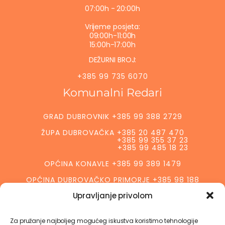
07:00h - 20:00h
Vrijeme posjeta:
09:00h-11:00h
15:00h-17:00h
DEŽURNI BROJ:
+385 99 735 6070
Komunalni Redari
GRAD DUBROVNIK +385 99 388 2729
ŽUPA DUBROVAČKA +385 20 487 470
+385 99 355 37 23
+385 99 485 18 23
OPĆINA KONAVLE +385 99 389 1479
OPĆINA DUBROVAČKO PRIMORJE +385 98 188
3632
Upravljanje privolom
GRAD PLOČE +385 99 496 69 03
GRAD METKOVIĆ +385 95 583 39 57
Za pružanje najboljeg mogućeg iskustva koristimo tehnologije