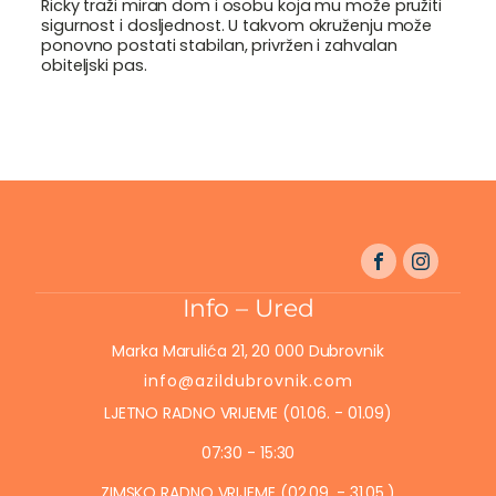
Ricky traži miran dom i osobu koja mu može pružiti
sigurnost i dosljednost. U takvom okruženju može
ponovno postati stabilan, privržen i zahvalan
obiteljski pas.
Info – Ured
Marka Marulića 21, 20 000 Dubrovnik
info@azildubrovnik.com
LJETNO RADNO VRIJEME (01.06. - 01.09)
07:30 - 15:30
ZIMSKO RADNO VRIJEME (02.09. - 31.05.)