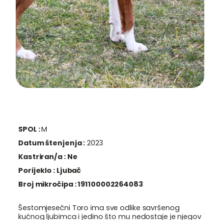
SPOL :
M
Datum štenjenja :
2023
Kastriran/a :
Ne
Porijeklo :
Ljubač
Broj mikročipa :
191100002264083
Šestomjesečni Toro ima sve odlike savršenog
kućnog ljubimca i jedino što mu nedostaje je njegov