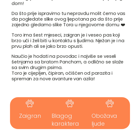
dom!
Da što prije ispravimo tu nepravdu molit ćemo vas
da pogledate slike ovog ljepotana pa da što prije
zajedno gledamo slike Tora u njegovome domu ❤️
Toro ima šest mjeseci, zaigran je i veseo pas koji
brzo uči i želi biti u kontaktu s ljudima. Nježan je i na
prvu plah ali se jako brzo opusti.
Naučio je hodati na povodac i najviše se veseli
šetnjama sa bratom Panchom, a odlično se slaže
sa svim drugim psima.
Toro je cijepljen, čipiran, očišćen od parazita i
spreman za nove avanture van azila!
Zaigran
Blagog
Obožava
karaktera
ljude