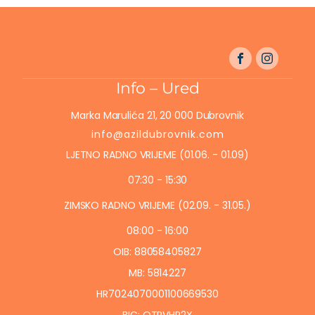
Info – Ured
Marka Marulića 21, 20 000 Dubrovnik
info@azildubrovnik.com
LJETNO RADNO VRIJEME (01.06. - 01.09)
07:30 - 15:30
ZIMSKO RADNO VRIJEME (02.09. - 31.05.)
08:00 - 16:00
OIB: 88058405827
MB: 5814227
HR7024070001100669530