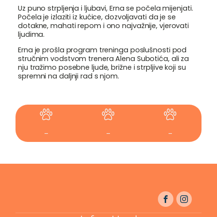
Uz puno strpljenja i ljubavi, Erna se počela mijenjati.
Počela je izlaziti iz kućice, dozvoljavati da je se
dotakne, mahati repom i ono najvažnije, vjerovati
ljudima.
Erna je prošla program treninga poslušnosti pod
stručnim vodstvom trenera Alena Subotića, ali za
nju tražimo posebne ljude, brižne i strpljive koji su
spremni na daljnji rad s njom.
-
-
-