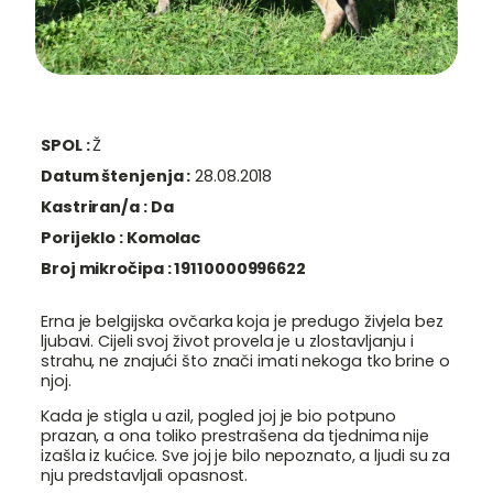
SPOL :
Ž
Datum štenjenja :
28.08.2018
Kastriran/a :
Da
Porijeklo :
Komolac
Broj mikročipa :
19110000996622
Erna je belgijska ovčarka koja je predugo živjela bez
ljubavi. Cijeli svoj život provela je u zlostavljanju i
strahu, ne znajući što znači imati nekoga tko brine o
njoj.
Kada je stigla u azil, pogled joj je bio potpuno
prazan, a ona toliko prestrašena da tjednima nije
izašla iz kućice. Sve joj je bilo nepoznato, a ljudi su za
nju predstavljali opasnost.