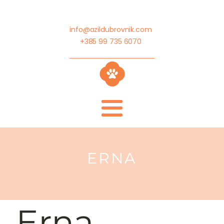
info@azildubrovnik.com
+385 99 735 6070
ERNA
Erna