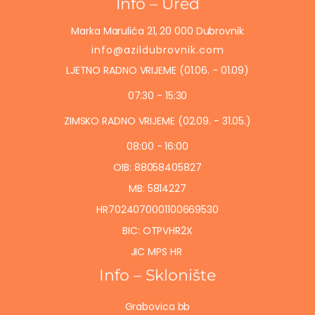
Info – Ured
Marka Marulića 21, 20 000 Dubrovnik
info@azildubrovnik.com
LJETNO RADNO VRIJEME (01.06. - 01.09)
07:30 - 15:30
ZIMSKO RADNO VRIJEME (02.09. - 31.05.)
08:00 - 16:00
OIB: 88058405827
MB: 5814227
HR7024070001100669530
BIC: OTPVHR2X
JIC MPS HR
Info – Sklonište
Grabovica bb