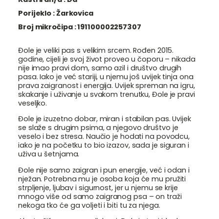
Porijeklo :
Žarkovica
Broj mikročipa :
191100002257307
Đole je veliki pas s velikim srcem. Rođen 2015.
godine, cijeli je svoj život proveo u čoporu – nikada
nije imao pravi dom, samo azil i društvo drugih
pasa. Iako je već stariji, u njemu još uvijek tinja ona
prava zaigranost i energija. Uvijek spreman na igru,
skakanje i uživanje u svakom trenutku, Đole je pravi
veseljko.
Đole je izuzetno dobar, miran i stabilan pas. Uvijek
se slaže s drugim psima, a njegovo društvo je
veselo i bez stresa. Naučio je hodati na povodcu,
iako je na početku to bio izazov, sada je siguran i
uživa u šetnjama.
Đole nije samo zaigran i pun energije, već i odan i
nježan. Potrebna mu je osoba koja će mu pružiti
strpljenje, ljubav i sigurnost, jer u njemu se krije
mnogo više od samo zaigranog psa – on traži
nekoga tko će ga voljeti i biti tu za njega.