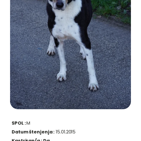
SPOL :
M
Datum štenjenja :
15.01.2015
Kastriran/a :
Da