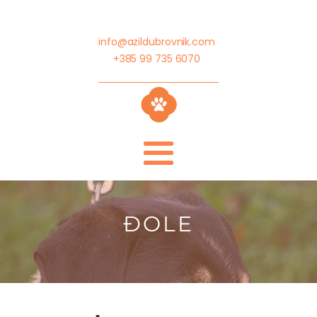
info@azildubrovnik.com
+385 99 735 6070
ĐOLE