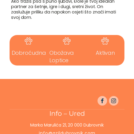
Ako tražiš psa s puno ljubavi, Đole je tvoj idealan
partner za šetnje, igre i dugi, sretni život. On
zaslužuje priliku da napokon osjeti što znači imati
svoj dom.
Dobroćudna
Obožava
Aktivan
Loptice
Info – Ured
Marka Marulića 21, 20 000 Dubrovnik
info@azildubrovnik.com