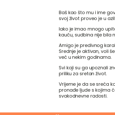
Baš kao što mu i ime govori
svoj život proveo je u azil
Iako je imao mnogo upit
kauču, sudbina nije bila n
Amigo je predivnog karak
Srednje je aktivan, voli še
već u nekim godinama.
Svi koji su ga upoznali z
priliku za sretan život.
Vrijeme je da se sreća
pronađe ljude s kojima će
svakodnevne radosti.