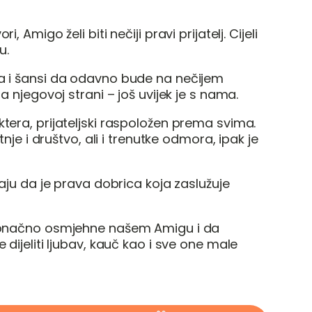
, Amigo želi biti nečiji pravi prijatelj. Cijeli
u.
a i šansi da odavno bude na nečijem
a njegovoj strani – još uvijek je s nama.
tera, prijateljski raspoložen prema svima.
tnje i društvo, ali i trenutke odmora, ipak je
naju da je prava dobrica koja zaslužuje
 konačno osmjehne našem Amigu i da
 dijeliti ljubav, kauč kao i sve one male